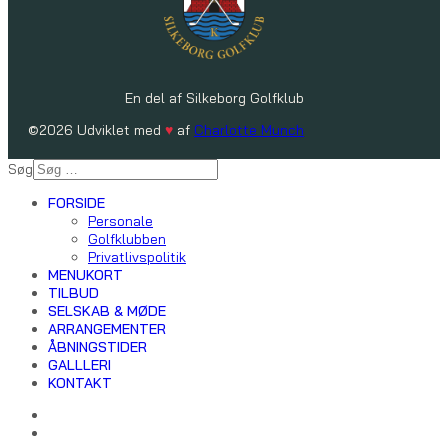
En del af Silkeborg Golfklub
©2026 Udviklet med
♥
af
Charlotte Munch
Søg
FORSIDE
Personale
Golfklubben
Privatlivspolitik
MENUKORT
TILBUD
SELSKAB & MØDE
ARRANGEMENTER
ÅBNINGSTIDER
GALLLERI
KONTAKT