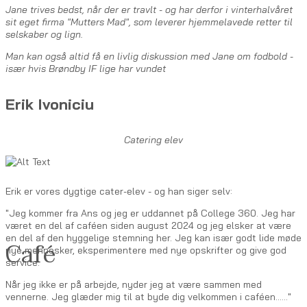
Jane trives bedst, når der er travlt - og har derfor i vinterhalvåret
sit eget firma "Mutters Mad", som leverer hjemmelavede retter til
selskaber og lign.
Man kan også altid få en livlig diskussion med Jane om fodbold -
især hvis Brøndby IF lige har vundet
Erik Ivoniciu
Catering elev
Erik er vores dygtige cater-elev - og han siger selv:
"Jeg kommer fra Ans og jeg er uddannet på College 360. Jeg har
været en del af caféen siden august 2024 og jeg elsker at være
en del af den hyggelige stemning her. Jeg kan især godt lide møde
Café
nye mennesker, eksperimentere med nye opskrifter og give god
service.
Når jeg ikke er på arbejde, nyder jeg at være sammen med
vennerne. Jeg glæder mig til at byde dig velkommen i caféen......"