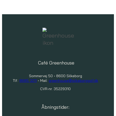
Café Greenhouse
Sommervej 50 • 8600 Silkeborg
Tlf.:
8685 3211
• Mail:
greenhouse@silkeborggolf.dk
CVR-nr. 35229310
Åbningstider: